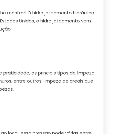
he mostrar! O hidro jateamento hidráulico
 Estados Unidos, o hidro jateamento vem
ução.
praticidade, os principis tipos de limpeza
ros, entre outros, limpeza de areais que
pezas.
ao local, essa pressão pode várias entre