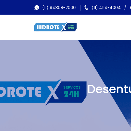
(11) 94808-2000
(11) 4114-4004
/
Desentu