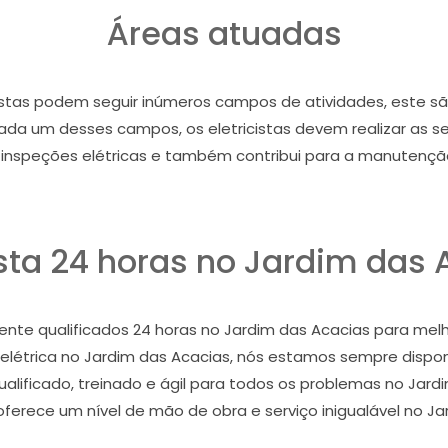
Áreas atuadas
tas podem seguir inúmeros campos de atividades, este são: o
m cada um desses campos, os eletricistas devem realizar as s
s, inspeções elétricas e também contribui para a manutenção 
ista 24 horas no Jardim das
nte qualificados 24 horas no Jardim das Acacias para mel
elétrica no Jardim das Acacias, nós estamos sempre disponí
qualificado, treinado e ágil para todos os problemas no Jard
erece um nível de mão de obra e serviço inigualável no Ja