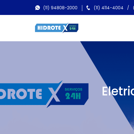
(11) 94808-2000
(11) 4114-4004
/
Eletr