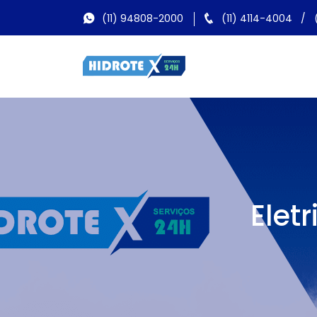
(11) 94808-2000
(11) 4114-4004
/
Elet