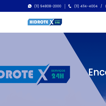
(11) 94808-2000
(11) 4114-4004
/
Enc