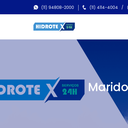
(11) 94808-2000
(11) 4114-4004
/
Marido