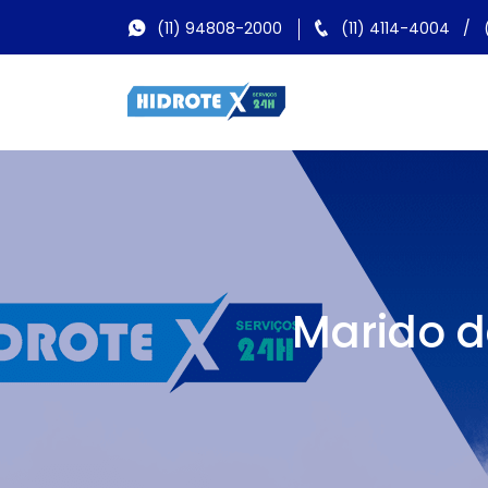
(11) 94808-2000
(11) 4114-4004
/
Marido d